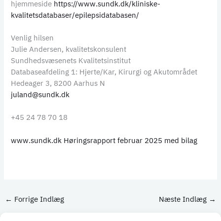
hjemmeside
https://www.sundk.dk/kliniske-
kvalitetsdatabaser/epilepsidatabasen/
Venlig hilsen
Julie Andersen, kvalitetskonsulent
Sundhedsvæsenets Kvalitetsinstitut
Databaseafdeling 1: Hjerte/Kar, Kirurgi og Akutområdet
Hedeager 3, 8200 Aarhus N
juland@sundk.dk
+45 24 78 70 18
www.sundk.dk
Høringsrapport februar 2025 med bilag
←
Forrige Indlæg
Næste Indlæg
→