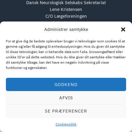
Dansk Neurologisk Selskabs Sekretariat
Lene Kristensen
C/O Lægeforeningen
Kristianiagade 12
Administrer samtykke
2100 København Ø
For at give dig de bedste oplevelser bruger vi teknologier som cookies til at
gemme og/eller få adgang til enhedsoplysninger. Hvis du giver dit samtykke
til disse teknologier, kan vi behandle data som f.eks. browsingadfærd eller
unikke ID'er på dette websted. Hvis du ikke giver dit samtykke eller trækker
Tlf. 35 44 84 03
dit samtykke tilbage, kan det have en negativ indvirkning på visse
E-mail:
lkr@dadl.dk
funktioner og egenskaber.
GODKEND
AFVIS
SE PRÆFERENCER
Cookiepolitik