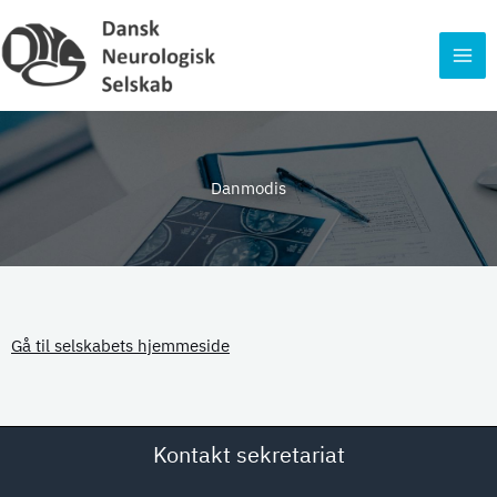
Gå
til
indholdet
Danmodis
Gå til selskabets hjemmeside
Kontakt sekretariat