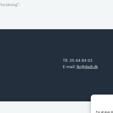
forskning”.
Tlf. 35 44 84 03
E-mail:
lkr@dadl.dk
For at give 