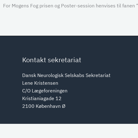
For Mogens Fog prisen og Poster-session henvises til fanen “
Kontakt sekretariat
Dansk Neurologisk Selskabs Sekretariat
Lene Kristensen
C/O Lægeforeningen
Kristianiagade 12
2100 København Ø