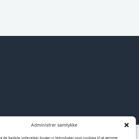
Administrer samtykke
dig de bedste oplevelser bruger vi teknologier som cookies til at gemme