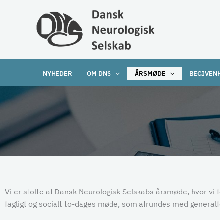
Gå
til
indholdet
NYHEDER
OM DNS
ÅRSMØDE
BEGIVEN
Vi er stolte af Dansk Neurologisk Selskabs årsmøde, hvor vi f
fagligt og socialt to-dages møde, som afrundes med generalf