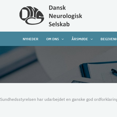
Gå
til
indholdet
NYHEDER
OM DNS
ÅRSMØDE
BEGIVEN
Sundhedsstyrelsen har udarbejdet en ganske god ordforklaring 