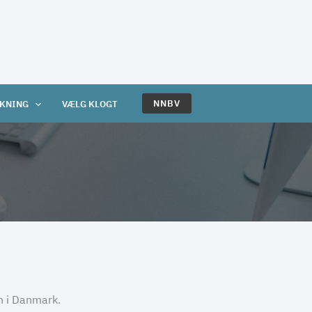
NNBV
KNING
VÆLG KLOGT
n i Danmark.