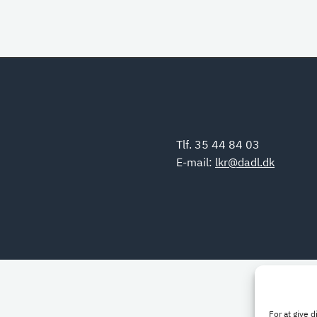
Tlf. 35 44 84 03
E-mail:
lkr@dadl.dk
For at give 