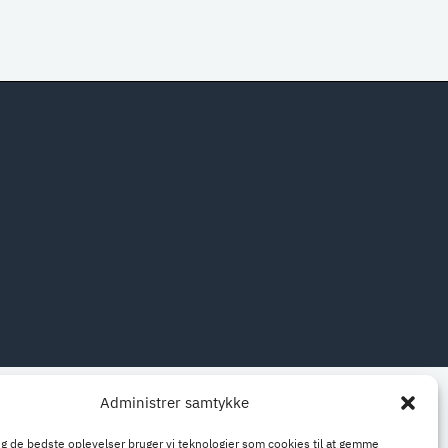
Administrer samtykke
dig de bedste oplevelser bruger vi teknologier som cookies til at gemme