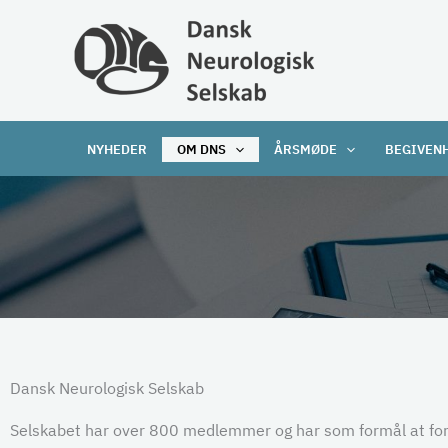
Gå
til
indholdet
NYHEDER
OM DNS
ÅRSMØDE
BEGIVEN
Dansk Neurologisk Selskab
Selskabet har over 800 medlemmer og har som formål at forb